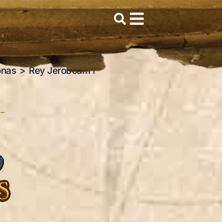
onas
Rey Jeroboam I