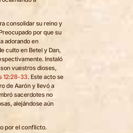
a consolidar su reino y
. Preocupado por que su
ía adorando en
e culto en Betel y Dan,
 respectivamente. Instaló
 son vuestros dioses,
s 12:28-33
. Este acto se
oro de Aarón y llevó a
ombró sacerdotes no
iosas, alejándose aún
por el conflicto.