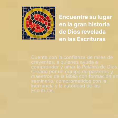
Encuentre su lugar
en la gran historia
de Dios revelada
en las Escrituras
Cuenta con la confianza de miles de
creyentes, a quienes ayuda a
comprender y amar la Palabra de Dios
Creado por un equipo de pastores y
maestros de la Biblia con formación e
seminario, comprometidos con la
inerrancia y la autoridad de las
Escrituras.