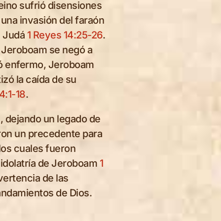
reino sufrió disensiones
 una invasión del faraón
 a Judá
1 Reyes 14:25-26
.
s, Jeroboam se negó a
yó enfermo, Jeroboam
izó la caída de su
4:1-18
.
, dejando un legado de
aron un precedente para
los cuales fueron
 idolatría de Jeroboam
1
vertencia de las
ndamientos de Dios.