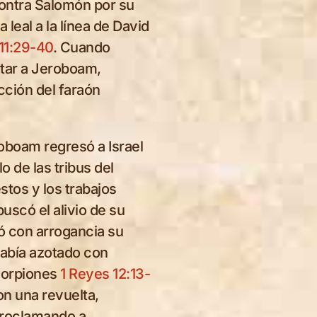
contra Salomón por su
ice
As King Jeroboam
sacrifices to idols before
 leal a la línea de David
the temple, the altar
11:29-40
. Cuando
is
suddenly shatters,
fiant
atar a Jeroboam,
leaving him, the priests,
and the people frozen in
ección del faraón
nsion
stunned horror. To the
left, sacrificial animals
are prepared for
h
slaughter, while on the
oboam regresó a Israel
right, ornate censers and
ears
lo de las tribus del
sacred vessels
ip is
stos y los trabajos
underscore the ritual’s
splendor, now broken by
uscó el alivio de su
the
divine judgment. The
God
 con arrogancia su
scene reveals the futility
hile
of worship built on
había azotado con
disobedience and marks
scorpiones
1 Reyes 12:13-
the unraveling of a
kingdom shaped by fear
on una revuelta,
rather than faith.
proclamando a