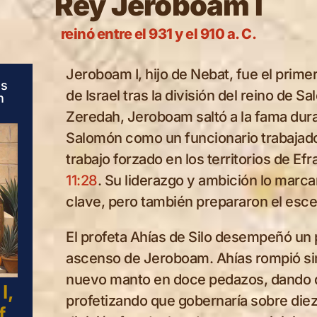
Rey Jeroboam I
reinó entre el 931 y el 910 a. C.
Jeroboam I, hijo de Nebat, fue el primer
es
de Israel tras la división del reino de S
n
Zeredah, Jeroboam saltó a la fama dura
Salomón como un funcionario trabajado
trabajo forzado en los territorios de E
11:28
. Su liderazgo y ambición lo marc
clave, pero también prepararon el escen
El profeta Ahías de Silo desempeñó un 
ascenso de Jeroboam. Ahías rompió s
Jeroboam Struck
nuevo manto en doce pedazos, dando 
at the Altar of
I,
Jeroboam’s
profetizando que gobernaría sobre diez 
Bethel
f