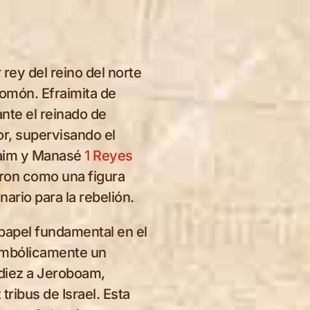
 rey del reino del norte
alomón. Efraimita de
nte el reinado de
r, supervisando el
fraim y Manasé
1 Reyes
aron como una figura
ario para la rebelión.
papel fundamental en el
The Shattering
imbólicamente un
of Jeroboam’s
diez a Jeroboam,
Altar
tribus de Israel. Esta