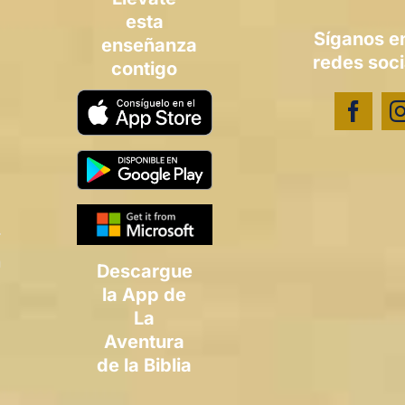
esta
Síganos en
enseñanza
redes soci
contigo
.
n
Descargue
la App de
La
Aventura
de la Biblia