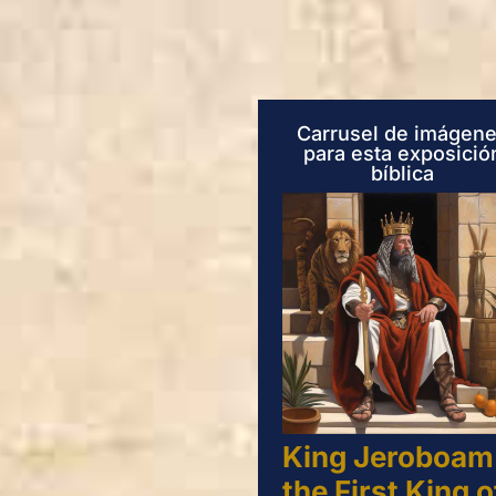
Carrusel de imágen
para esta exposició
bíblica
King Jeroboam 
the First King o