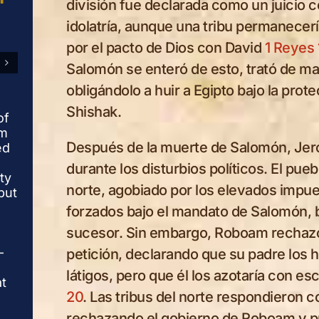
división fue declarada como un juicio 
Defiant Sacrif
This scene captures the
idolatría, aunque una tribu permanecería
The rebellious king
dramatic moment when
por el pacto de Dios con David
1 Reyes 
stands at the altar, h
King Jeroboam, in
gesture frozen in de
defiance of God’s
Salomón se enteró de esto, trató de m
devotion as incense
command, offers an illicit
obligándolo a huir a Egipto bajo la prot
rises into the air. Te
sacrifice at the altar in
fills the scene while
Bethel. As he stretches
Shishak.
of
onlookers witness a
out his arm in anger and
om
moment charged wit
authority, divine
Después de la muerte de Salomón, Jer
ed
impending divine
judgment falls, and his
judgment. What app
durante los disturbios políticos. El pueb
arm is suddenly
ity
to be an act of worsh
paralyzed. The moment
norte, agobiado por los elevados impue
but
exposed as open
exposes the emptiness
forzados bajo el mandato de Salomón, b
rebellion, revealing 
of power built on
danger of honoring 
disobedience and
sucesor. Sin embargo, Roboam rechazó
with outward ritual w
reveals that no throne
-
petición, declarando que su padre los 
resisting Him in the
stands secure when
heart.
worship is shaped by
látigos, pero que él los azotaría con e
at
fear rather than
20
. Las tribus del norte respondieron c
submission to God.
rechazando el gobierno de Roboam y 