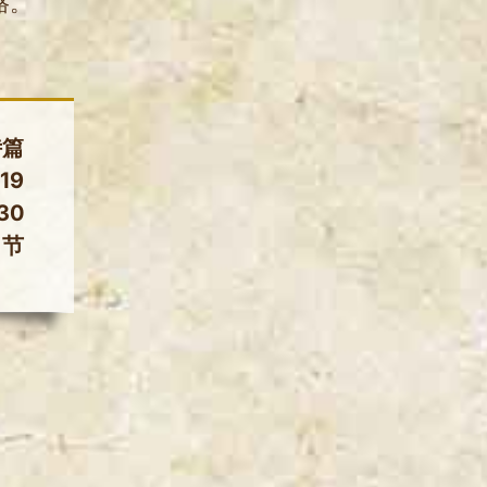
路。
诗篇
119
30
节