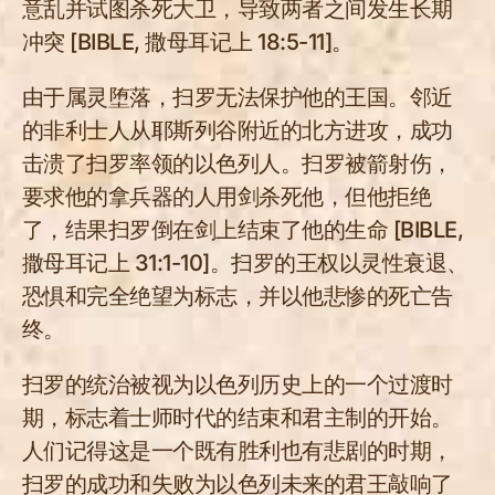
意乱并试图杀死大卫，导致两者之间发生长期
冲突 [BIBLE, 撒母耳记上 18:5-11]。
由于属灵堕落，扫罗无法保护他的王国。邻近
的非利士人从耶斯列谷附近的北方进攻，成功
击溃了扫罗率领的以色列人。扫罗被箭射伤，
要求他的拿兵器的人用剑杀死他，但他拒绝
了，结果扫罗倒在剑上结束了他的生命 [BIBLE,
撒母耳记上 31:1-10]。扫罗的王权以灵性衰退、
恐惧和完全绝望为标志，并以他悲惨的死亡告
终。
扫罗的统治被视为以色列历史上的一个过渡时
期，标志着士师时代的结束和君主制的开始。
人们记得这是一个既有胜利也有悲剧的时期，
扫罗的成功和失败为以色列未来的君王敲响了