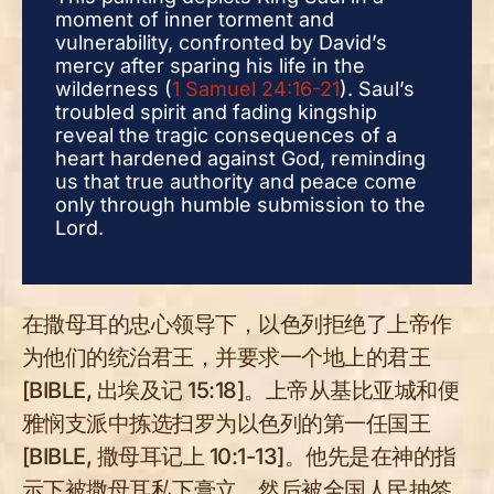
moment of inner torment and
mom
vulnerability, confronted by David’s
vuln
mercy after sparing his life in the
merc
wilderness (
1 Samuel 24:16-21
). Saul’s
wild
troubled spirit and fading kingship
trou
reveal the tragic consequences of a
reve
heart hardened against God, reminding
hear
us that true authority and peace come
us t
only through humble submission to the
only
Lord.
Lord
在撒母耳的忠心领导下，以色列拒绝了上帝作
为他们的统治君王，并要求一个地上的君王
[BIBLE, 出埃及记 15:18]。上帝从基比亚城和便
雅悯支派中拣选扫罗为以色列的第一任国王
[BIBLE, 撒母耳记上 10:1-13]。他先是在神的指
示下被撒母耳私下膏立，然后被全国人民抽签