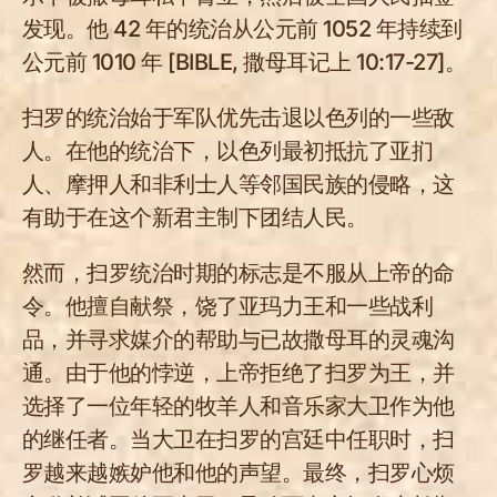
发现。他 42 年的统治从公元前 1052 年持续到
公元前 1010 年 [BIBLE, 撒母耳记上 10:17-27]。
扫罗的统治始于军队优先击退以色列的一些敌
人。在他的统治下，以色列最初抵抗了亚扪
人、摩押人和非利士人等邻国民族的侵略，这
有助于在这个新君主制下团结人民。
然而，扫罗统治时期的标志是不服从上帝的命
令。他擅自献祭，饶了亚玛力王和一些战利
品，并寻求媒介的帮助与已故撒母耳的灵魂沟
通。由于他的悖逆，上帝拒绝了扫罗为王，并
选择了一位年轻的牧羊人和音乐家大卫作为他
的继任者。当大卫在扫罗的宫廷中任职时，扫
罗越来越嫉妒他和他的声望。最终，扫罗心烦