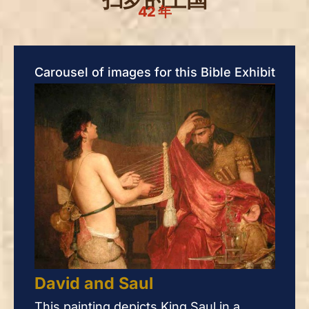
42 年
Carousel of images for this Bible Exhibit
David and Saul
Da
This painting depicts King Saul in a
This