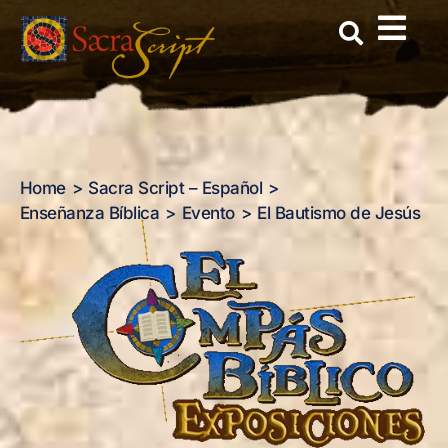
El Bautismo de Jesús
Skip
to
content
Home
Sacra Script – Español
Enseñanza Bíblica
Evento
El Bautismo de Jesús