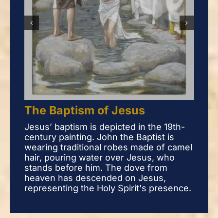
The Baptism of Jesus
The
Jesus’ baptism is depicted in the 19th-
Je
century painting. John the Baptist is
This
wearing traditional robes made of camel
Bapt
hair, pouring water over Jesus, who
whos
stands before him. The dove from
his 
heaven has descended on Jesus,
repr
representing the Holy Spirit's presence.
on 