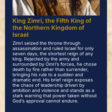
King Zimri, the Fifth King of
Kin
the Northern Kingdom of
th
Israel
Isr
Zimri seized the throne through
Zimr
assassination and ruled Israel for only
assa
seven days, the shortest reign of any
seve
king. Rejected by the army and
king
surrounded by Omri’s forces, he chose
surr
death by fire rather than surrender,
deat
bringing his rule to a sudden and
brin
dramatic end. His brief reign exposes
dram
the chaos of leadership driven by
the 
ambition and violence and stands as a
ambi
stark warning that power taken without
star
God’s approval cannot endure.
God’