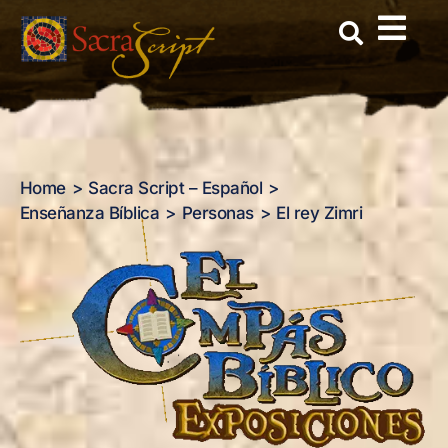
El rey Zimri
Skip
to
content
Home
Sacra Script – Español
Enseñanza Bíblica
Personas
El rey Zimri