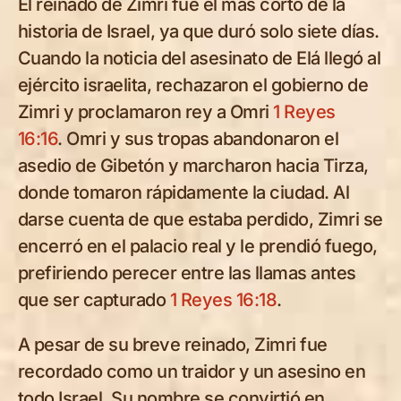
El reinado de Zimri fue el más corto de la
historia de Israel, ya que duró solo siete días.
Cuando la noticia del asesinato de Elá llegó al
ejército israelita, rechazaron el gobierno de
Zimri y proclamaron rey a Omri
1 Reyes
16:16
. Omri y sus tropas abandonaron el
asedio de Gibetón y marcharon hacia Tirza,
donde tomaron rápidamente la ciudad. Al
darse cuenta de que estaba perdido, Zimri se
encerró en el palacio real y le prendió fuego,
prefiriendo perecer entre las llamas antes
que ser capturado
1 Reyes 16:18
.
A pesar de su breve reinado, Zimri fue
recordado como un traidor y un asesino en
todo Israel. Su nombre se convirtió en