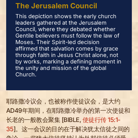
The Jerusalem Council
Th
This depiction shows the early church
This
leaders gathered at the Jerusalem
lead
Council, where they debated whether
Cou
Gentile believers must follow the law of
Gent
Moses. Their Spirit-led decision
Mose
affirmed that salvation comes by grace
affi
through faith in Jesus Christ alone, not
thro
by works, marking a defining moment in
by w
the unity and mission of the global
the 
Church.
Chu
耶路撒冷议会，也被称作使徒议会，是大约
AD49年期间，在耶路撒冷举办的第一次使徒和
长老的一般教会聚集 [BIBLE,
使徒行传 15:1-
35
]。这一会议的目的在于解决犹太信徒之间的