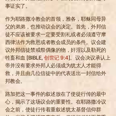
事证实了。
作为耶路撒冷教会的首领，雅各，耶稣同母异
父的弟弟，也推动议会的决定。首先，外邦信
徒不应该被要求一定要受割礼或者必须遵守摩
西律法作为救恩或者教会成员的条件。议会建
议外邦信徒禁戒祭偶像的物，奸淫以及勒死的
牲畜和血 [BIBLE,
创世记 9:4
]。议会决议承认上
帝并没有要求外邦人必须成为犹太人才能得
救，并且由几位信徒中的代表送出一封信给外
邦教会。
路加把这一事件的叙述放在了使徒行传的最中
心，揭示了这场议会的重要性。在耶路撒冷议
会之前，使徒行传着重叙述犹太基督信仰群