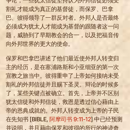
争论，一些犹太信徒坚持认为外邦信徒必须受
割礼才能成为真正的基督徒，而保罗、巴拿
巴、彼得领导了一群反对者。外邦人是否最终
必须成为犹太人才能成为基督的跟随者这一问
题，威胁到了早期教会的合一，以及把福音传
向外邦世界的更大的使命。
保罗和巴拿巴讲述了他们最近使外邦人转变归
主的经历，是在塞浦路斯和小亚细亚的第一次
宣教之旅当中。彼得重申了上帝如何接纳未受
割礼的外邦信徒并且赐下圣灵。辩论的时候多
了，某些关键点被确立。首先，上帝并不区别
犹太信徒和外邦信徒，救恩是透过信心藉由上
帝的恩典成就的。外邦人转变成为上帝的子民
在先知书 [BIBLE,
阿摩司书 9:11-12
] 中已经预测
并说明，并且藉由保罗和彼得的所行的神迹奇