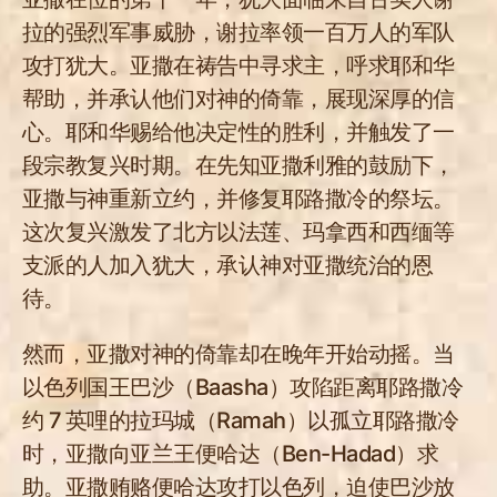
拉的强烈军事威胁，谢拉率领一百万人的军队
攻打犹大。亚撒在祷告中寻求主，呼求耶和华
帮助，并承认他们对神的倚靠，展现深厚的信
心。耶和华赐给他决定性的胜利，并触发了一
段宗教复兴时期。在先知亚撒利雅的鼓励下，
亚撒与神重新立约，并修复耶路撒冷的祭坛。
这次复兴激发了北方以法莲、玛拿西和西缅等
支派的人加入犹大，承认神对亚撒统治的恩
待。
然而，亚撒对神的倚靠却在晚年开始动摇。当
以色列国王巴沙（Baasha）攻陷距离耶路撒冷
约 7 英哩的拉玛城（Ramah）以孤立耶路撒冷
时，亚撒向亚兰王便哈达（Ben-Hadad）求
助。亚撒贿赂便哈达攻打以色列，迫使巴沙放