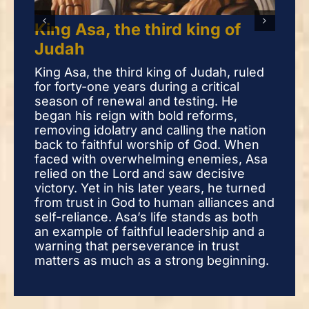
Kin
King Asa, the third king of
Ju
Judah
This
King Asa, the third king of Judah, ruled
deci
for forty-one years during a critical
tear
season of renewal and testing. He
tha
began his reign with bold reforms,
true
removing idolatry and calling the nation
seas
back to faithful worship of God. When
cour
faced with overwhelming enemies, Asa
The 
relied on the Lord and saw decisive
rule
victory. Yet in his later years, he turned
in o
from trust in God to human alliances and
orde
self-reliance. Asa’s life stands as both
an example of faithful leadership and a
warning that perseverance in trust
matters as much as a strong beginning.