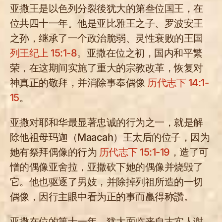
亚撒王是以色列分裂後犹大的第叁位国王，在
位共四十一年。他是亚比雅王之子、罗波安王
之孙，继承了一个政治脆弱、灵性衰败的王国
列王纪上 15:1-8
。亚撒在位之初，国内和平繁
荣，在这期间实施了重大的宗教改革，恢复对
神真正的敬拜，并消除事奉偶像
历代志下 14:1-
15
。
亚撒对耶和华最显著忠诚的行为之一，就是解
除他祖母玛迦（Maacah）王太后的位子，因为
她有祭拜偶像的行为
历代志下 15:1-19
，造了可
憎的偶像亚舍拉，亚撒砍下她的偶像并烧毁了
它。他也驱逐了男妓，并除掉列祖所造的一切
偶像，因行主眼中看为正的事而赢得称讚。
亚撒在位的第十一年，犹大面临来自古实人谢