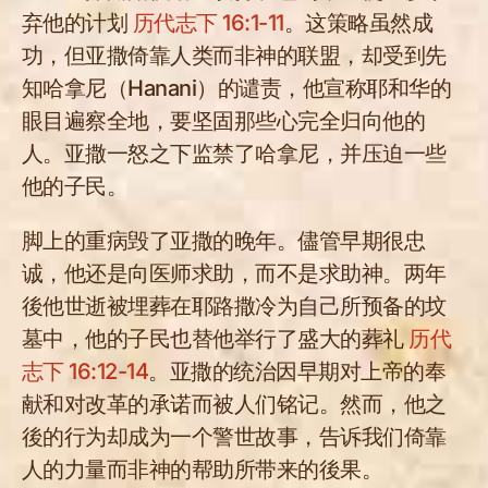
弃他的计划
历代志下 16:1-11
。这策略虽然成
功，但亚撒倚靠人类而非神的联盟，却受到先
知哈拿尼（Hanani）的谴责，他宣称耶和华的
眼目遍察全地，要坚固那些心完全归向他的
人。亚撒一怒之下监禁了哈拿尼，并压迫一些
他的子民。
脚上的重病毁了亚撒的晚年。儘管早期很忠
诚，他还是向医师求助，而不是求助神。两年
後他世逝被埋葬在耶路撒冷为自己所预备的坟
墓中，他的子民也替他举行了盛大的葬礼
历代
志下 16:12-14
。亚撒的统治因早期对上帝的奉
献和对改革的承诺而被人们铭记。然而，他之
後的行为却成为一个警世故事，告诉我们倚靠
人的力量而非神的帮助所带来的後果。