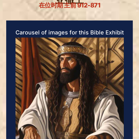
在位时期 主前 912-871
Carousel of images for this Bible Exhibit