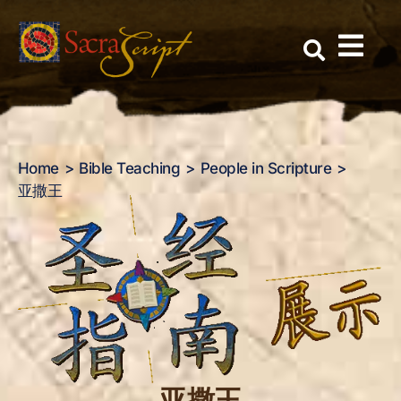
亚撒王
Skip
to
content
Home
Bible Teaching
People in Scripture
亚撒王
亚撒王